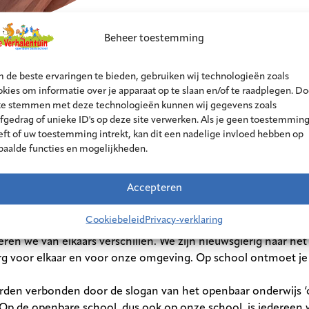
Beheer toestemming
 de beste ervaringen te bieden, gebruiken wij technologieën zoals
kies om informatie over je apparaat op te slaan en/of te raadplegen. Do
Gelijkwaardigheid
 te stemmen met deze technologieën kunnen wij gegevens zoals
 iedereen welkom. Hoeveel we ook van elkaar verschillen, ie
rfgedrag of unieke ID's op deze site verwerken. Als je geen toestemmin
andeling, een gelijke stem en gelijke kansen. Iedereen is eve
eft of uw toestemming intrekt, kan dit een nadelige invloed hebben op
paalde functies en mogelijkheden.
Vrijheid
 je jezelf zijn en je eigen stem laten horen. Je leert zelfstan
Accepteren
 verantwoordelijkheid en houdt rekening met de vrijheid van 
Cookiebeleid
Privacy-verklaring
Ontmoeting
ren we van elkaars verschillen. We zijn nieuwsgierig naar het
rg voor elkaar en voor onze omgeving. Op school ontmoet je 
rden verbonden door de slogan van het openbaar onderwijs ‘
p de openbare school, dus ook op onze school, is iedereen