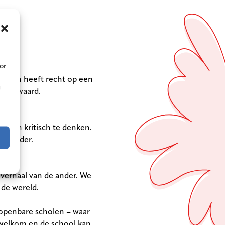
or
dereen heeft recht op een
g
nveel waard.
dig en kritisch te denken.
de ander.
 verhaal van de ander. We
de wereld.
openbare scholen – waar
 welkom en de school kan