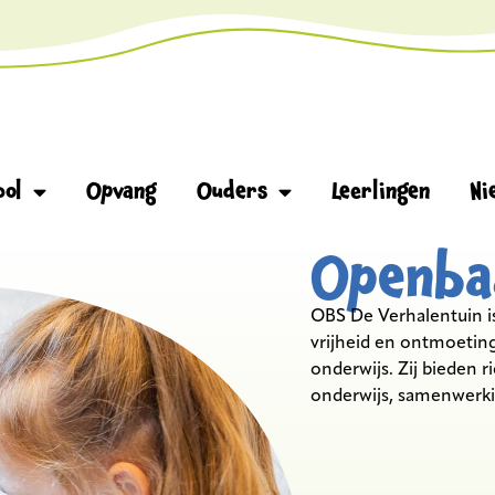
ool
Opvang
Ouders
Leerlingen
Ni
Openba
OBS De Verhalentuin is
vrijheid en ontmoetin
onderwijs. Zij bieden r
onderwijs, samenwerk