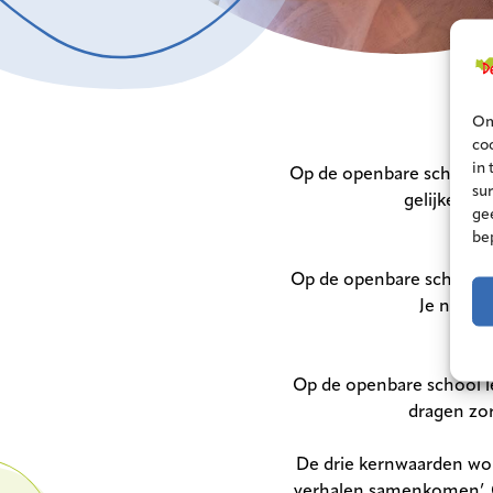
Om
coo
in
Op de openbare school is
su
gelijke beh
ge
be
Op de openbare school kun
Je neemt
Op de openbare school le
dragen zo
De drie kernwaarden wo
verhalen samenkomen’. O