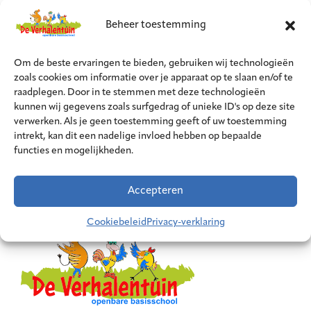
In schooljaar 2025-2026 bestaat de ouderraad uit de
Beheer toestemming
volgende ouders: Heida Visser (voorzitter), Monique
Brinks (secretaris), Ilka Bryan (penningmeester),
Om de beste ervaringen te bieden, gebruiken wij technologieën
Anton Weekers, Judith Rikers, Ruud Korsten, Ismaine
zoals cookies om informatie over je apparaat op te slaan en/of te
Welling, Nickey Jongmans en Vinay Narain. De
raadplegen. Door in te stemmen met deze technologieën
ouderraad is te bereiken via
kunnen wij gegevens zoals surfgedrag of unieke ID's op deze site
verwerken. Als je geen toestemming geeft of uw toestemming
or@obsdeverhalentuin.nl
.
intrekt, kan dit een nadelige invloed hebben op bepaalde
functies en mogelijkheden.
Accepteren
Cookiebeleid
Privacy-verklaring