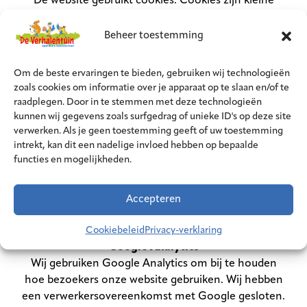
De website gebruikt cookies. Cookies zijn kleine
bestandjes waar we informatie in kunnen opslaan
zodat u die niet steeds hoeft in te vullen. Maar we
Beheer toestemming
kunnen er ook mee zien dat u ons weer bezoekt.
Wanneer u onze website voor het eerst bezoekt,
Om de beste ervaringen te bieden, gebruiken wij technologieën
tonen wij een melding over de cookies. Hierbij zullen
zoals cookies om informatie over je apparaat op te slaan en/of te
we vragen om uw akkoord voor het gebruik van deze
raadplegen. Door in te stemmen met deze technologieën
cookies.
kunnen wij gegevens zoals surfgedrag of unieke ID's op deze site
verwerken. Als je geen toestemming geeft of uw toestemming
intrekt, kan dit een nadelige invloed hebben op bepaalde
U kunt via uw browser het plaatsen van cookies
functies en mogelijkheden.
uitschakelen, maar sommige elementen van de
website zouden dan niet meer goed kunnen werken.
Een overzicht van alle cookies kunt u inzien via
Accepteren
obsdeverhalentuin.nl/cookiebeleid-eu
.
Cookiebeleid
Privacy-verklaring
Google Analytics
Wij gebruiken Google Analytics om bij te houden
hoe bezoekers onze website gebruiken. Wij hebben
een verwerkersovereenkomst met Google gesloten.